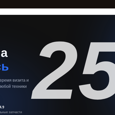
2
на
сь
 время визита и
любой техники
4.9
ьные запчасти