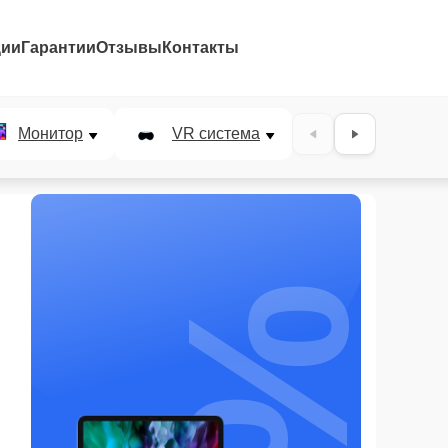
ции
Гарантии
Отзывы
Контакты
Монитор
VR система
Наушники