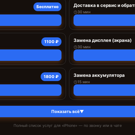
Доставка в сервис и обрат
Бесплатно
30 мин
Замена дисплея (экрана)
1100 ₽
30 мин
Замена аккумулятора
1800 ₽
15 мин
Показать всё
▼
Полный список услуг для «
iPhone
» — по звонку или в чате